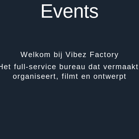
Events
Welkom bij Vibez Factory
Het full-service bureau dat vermaakt
organiseert, filmt en ontwerpt